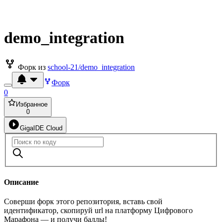
demo_integration
Форк из
school-21/demo_integration
Форк
0
Избранное
0
GigaIDE Cloud
Описание
Соверши форк этого репозитория, вставь свой
идентификатор, скопируй url на платформу Цифрового
Марафона — и получи баллы!