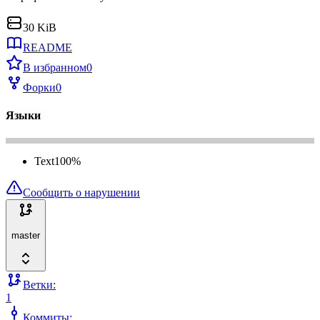
30 KiB
README
В избранном
0
Форки
0
Языки
Text
100
%
Сообщить о нарушении
master
Ветки:
1
Коммиты: