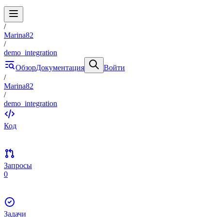
/
Marina82
/
demo_integration
Обзор
Документация
Войти
/
Marina82
/
demo_integration
Код
Запросы
0
Задачи