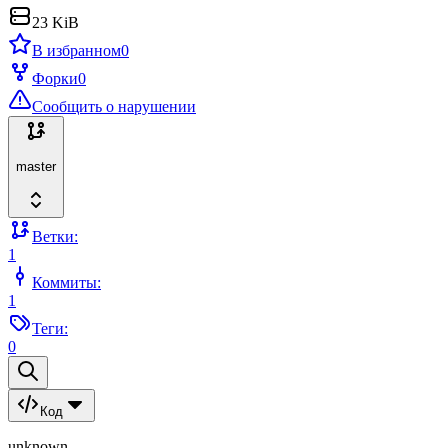
23 KiB
В избранном
0
Форки
0
Сообщить о нарушении
master
Ветки:
1
Коммиты:
1
Теги:
0
Код
unknown