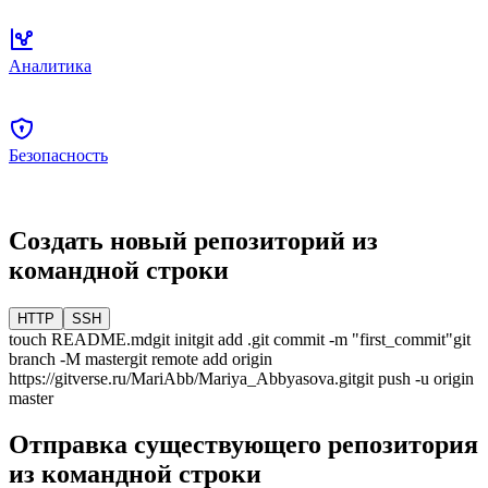
Аналитика
Безопасность
Создать новый репозиторий из
командной строки
HTTP
SSH
touch README.md
git init
git add .
git commit -m "first_commit"
git
branch -M
master
git remote add origin
https://gitverse.ru/MariAbb/Mariya_Abbyasova.git
git push -u origin
master
Отправка существующего репозитория
из командной строки