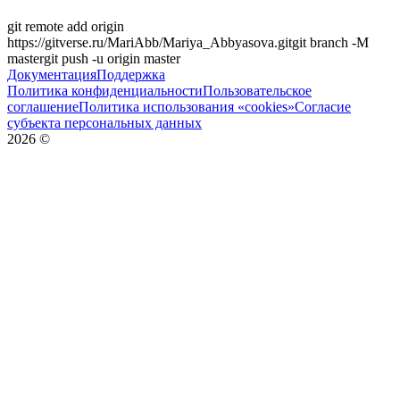
git remote add origin
https://gitverse.ru/MariAbb/Mariya_Abbyasova.git
git branch -M
master
git push -u origin
master
Документация
Поддержка
Политика конфиденциальности
Пользовательское
соглашение
Политика использования «cookies»
Согласие
субъекта персональных данных
2026
©