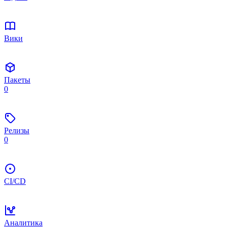
Вики
Пакеты
0
Релизы
0
CI/CD
Аналитика