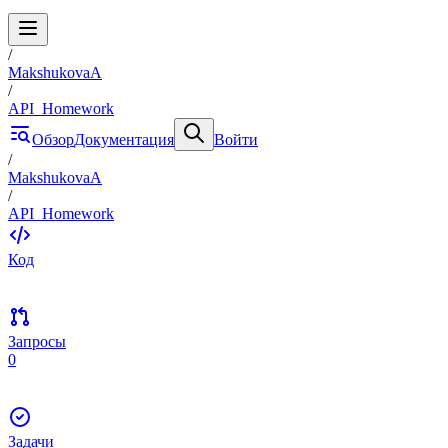
/
MakshukovaA
/
API_Homework
Обзор
Документация
Войти
/
MakshukovaA
/
API_Homework
Код
Запросы
0
Задачи