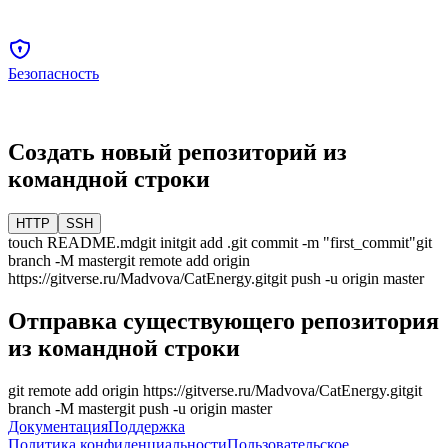
Безопасность
Создать новый репозиторий из
командной строки
HTTP
SSH
touch README.md
git init
git add .
git commit -m "first_commit"
git
branch -M
master
git remote add origin
https://gitverse.ru/Madvova/CatEnergy.git
git push -u origin
master
Отправка существующего репозитория
из командной строки
git remote add origin
https://gitverse.ru/Madvova/CatEnergy.git
git
branch -M
master
git push -u origin
master
Документация
Поддержка
Политика конфиденциальности
Пользовательское