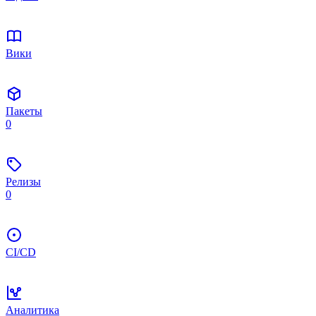
Вики
Пакеты
0
Релизы
0
CI/CD
Аналитика