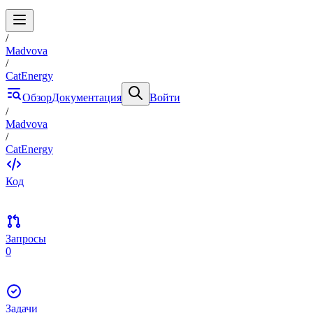
/
Madvova
/
CatEnergy
Обзор
Документация
Войти
/
Madvova
/
CatEnergy
Код
Запросы
0
Задачи