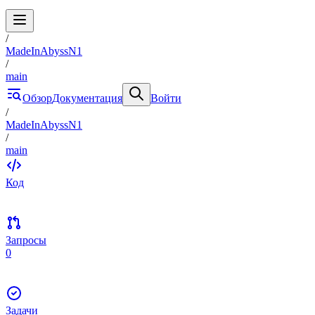
/
MadeInAbyssN1
/
main
Обзор
Документация
Войти
/
MadeInAbyssN1
/
main
Код
Запросы
0
Задачи