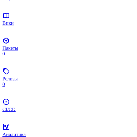
Вики
Пакеты
0
Релизы
0
CI/CD
Аналитика