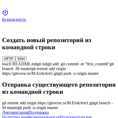
Безопасность
Создать новый репозиторий из
командной строки
HTTP
SSH
touch README.md
git init
git add .
git commit -m "first_commit"
git
branch -M
master
git remote add origin
https://gitverse.ru/M.Erek/test1.git
git push -u origin
master
Отправка существующего репозитория
из командной строки
git remote add origin
https://gitverse.ru/M.Erek/test1.git
git branch -
M
master
git push -u origin
master
Документация
Поддержка
Политика конфиденциальности
Пользовательское