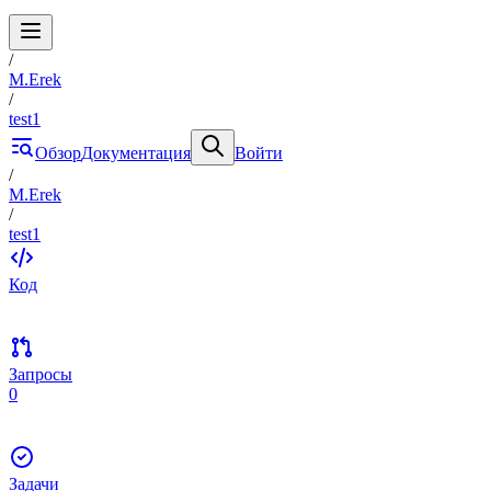
/
M.Erek
/
test1
Обзор
Документация
Войти
/
M.Erek
/
test1
Код
Запросы
0
Задачи