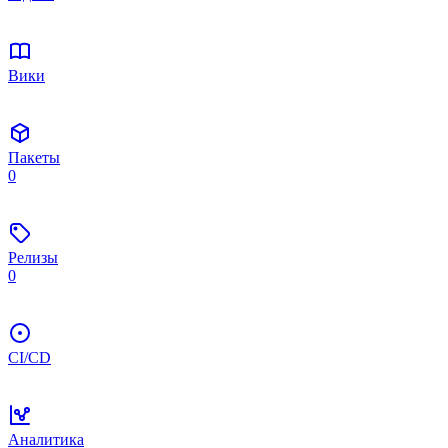
Вики
Пакеты
0
Релизы
0
CI/CD
Аналитика