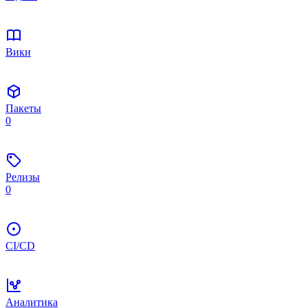
Вики
Пакеты
0
Релизы
0
CI/CD
Аналитика