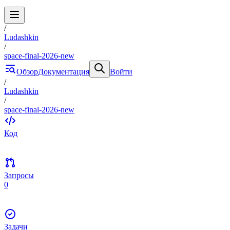
/
Ludashkin
/
space-final-2026-new
Обзор
Документация
Войти
/
Ludashkin
/
space-final-2026-new
Код
Запросы
0
Задачи