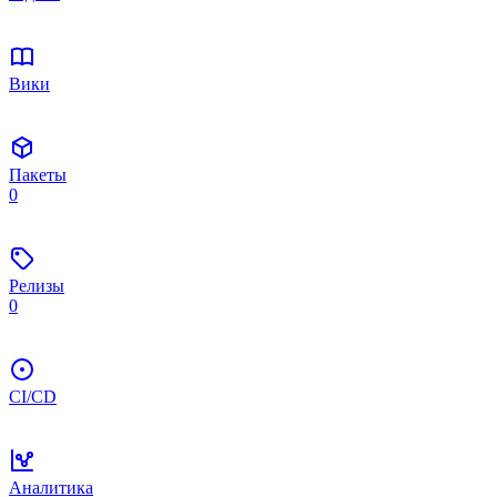
Вики
Пакеты
0
Релизы
0
CI/CD
Аналитика