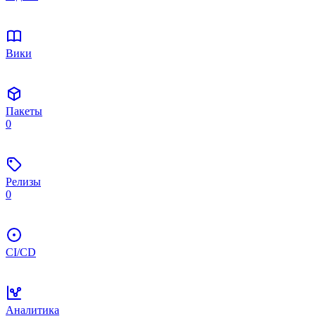
Вики
Пакеты
0
Релизы
0
CI/CD
Аналитика