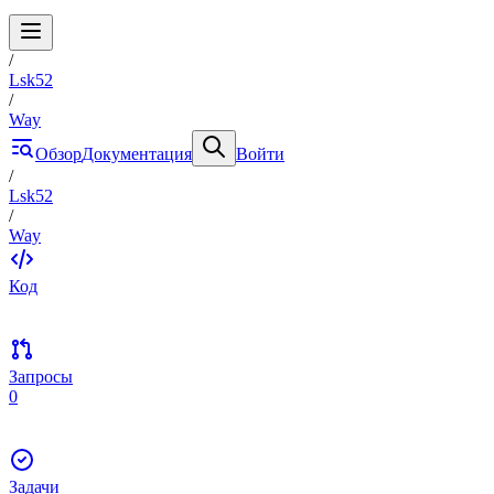
/
Lsk52
/
Way
Обзор
Документация
Войти
/
Lsk52
/
Way
Код
Запросы
0
Задачи