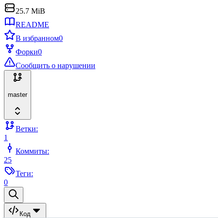
25.7 MiB
README
В избранном
0
Форки
0
Сообщить о нарушении
master
Ветки:
1
Коммиты:
25
Теги:
0
Код