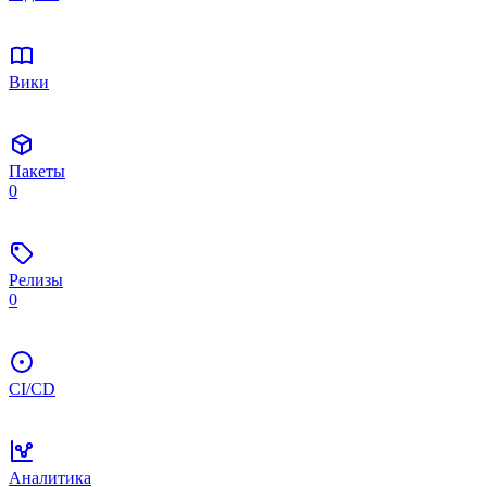
Вики
Пакеты
0
Релизы
0
CI/CD
Аналитика