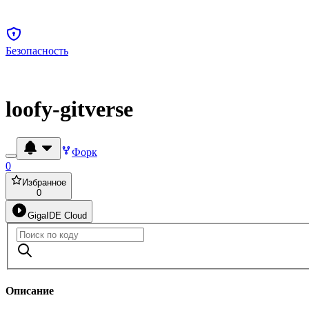
Безопасность
loofy-gitverse
Форк
0
Избранное
0
GigaIDE Cloud
Описание