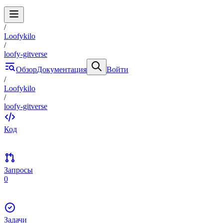
/
Loofykilo
/
loofy-gitverse
Обзор
Документация
Войти
/
Loofykilo
/
loofy-gitverse
Код
Запросы
0
Задачи