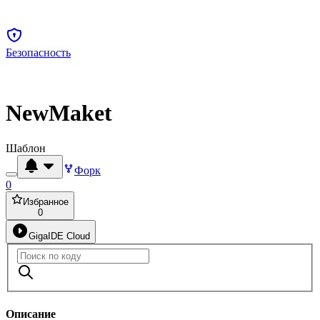
Безопасность
NewMaket
Шаблон
Форк
0
Избранное
0
GigaIDE Cloud
Описание