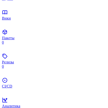
Вики
Пакеты
0
Релизы
0
CI/CD
Аналитика