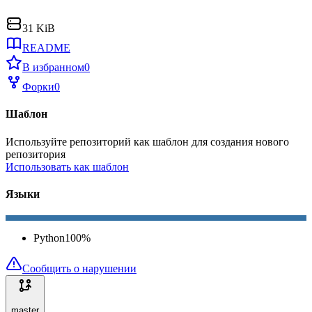
31 KiB
README
В избранном
0
Форки
0
Шаблон
Используйте репозиторий как шаблон для создания нового
репозитория
Использовать как шаблон
Языки
Python
100
%
Сообщить о нарушении
master