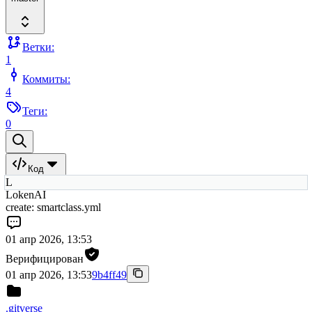
Ветки:
1
Коммиты:
4
Теги:
0
Код
L
LokenAI
create: smartclass.yml
01 апр 2026, 13:53
Верифицирован
01 апр 2026, 13:53
9b4ff49
.gitverse