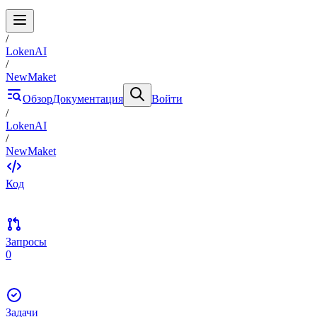
/
LokenAI
/
NewMaket
Обзор
Документация
Войти
/
LokenAI
/
NewMaket
Код
Запросы
0
Задачи