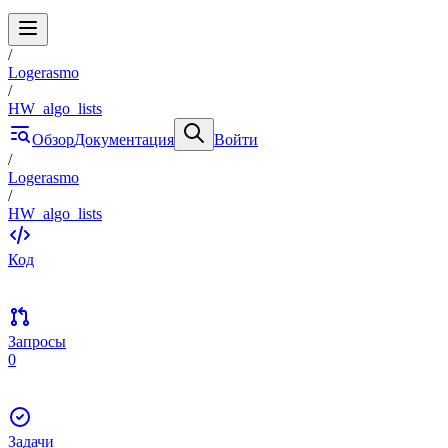
/
Logerasmo
/
HW_algo_lists
Обзор
Документация
Войти
/
Logerasmo
/
HW_algo_lists
Код
Запросы
0
Задачи