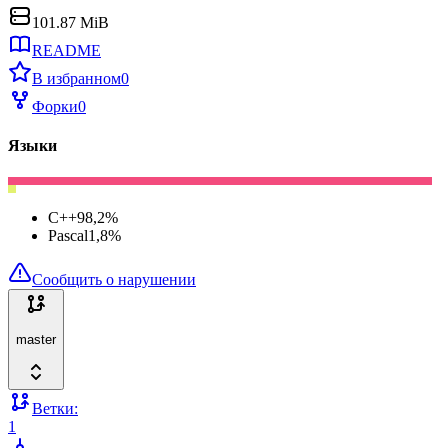
101.87 MiB
README
В избранном
0
Форки
0
Языки
C++
98,2
%
Pascal
1,8
%
Сообщить о нарушении
master
Ветки:
1