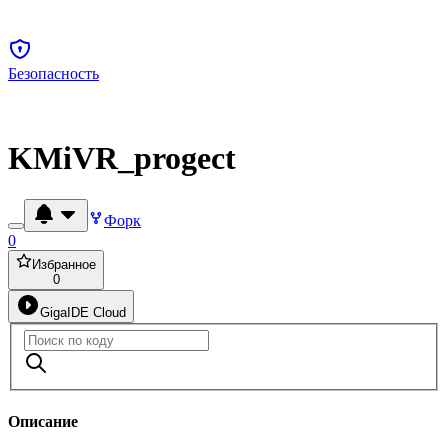
Безопасность
KMiVR_progect
Форк
0
Избранное
0
GigaIDE Cloud
Описание