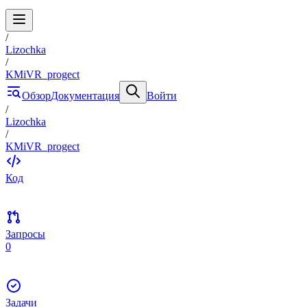
/
Lizochka
/
KMiVR_progect
Обзор
Документация
Войти
/
Lizochka
/
KMiVR_progect
Код
Запросы
0
Задачи