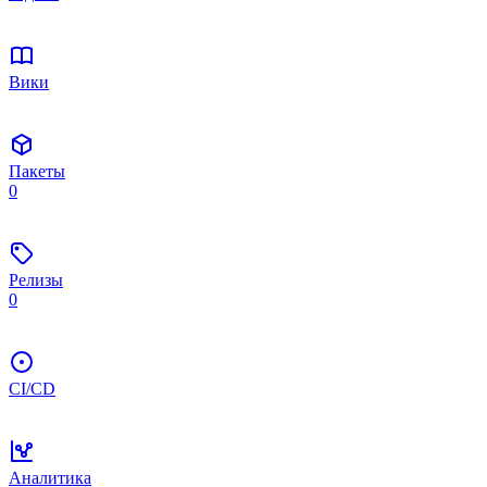
Вики
Пакеты
0
Релизы
0
CI/CD
Аналитика