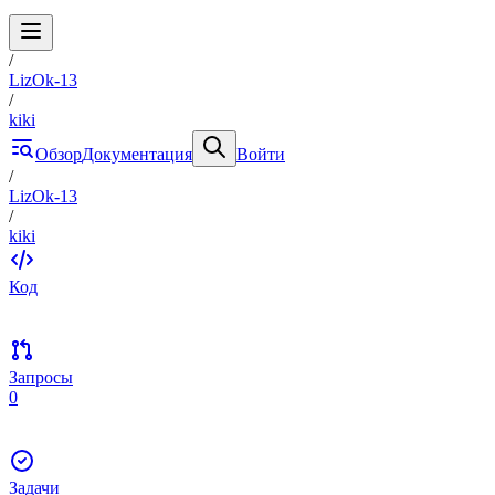
/
LizOk-13
/
kiki
Обзор
Документация
Войти
/
LizOk-13
/
kiki
Код
Запросы
0
Задачи