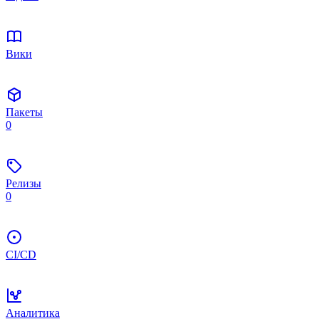
Вики
Пакеты
0
Релизы
0
CI/CD
Аналитика