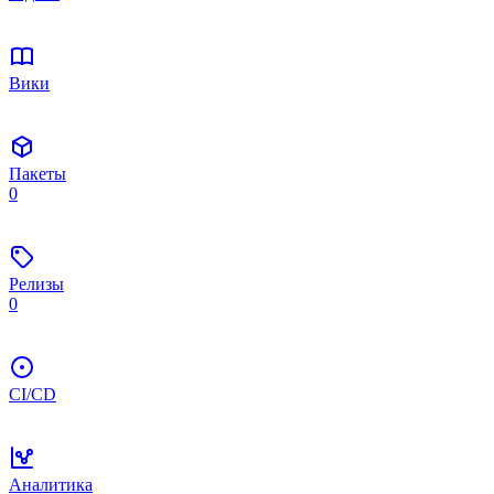
Вики
Пакеты
0
Релизы
0
CI/CD
Аналитика