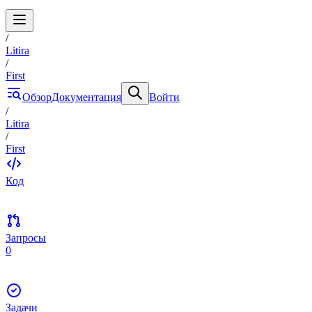
/
Litira
/
First
Обзор
Документация
Войти
/
Litira
/
First
Код
Запросы
0
Задачи