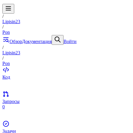
/
Lipisin23
/
Pon
Обзор
Документация
Войти
/
Lipisin23
/
Pon
Код
Запросы
0
Задачи