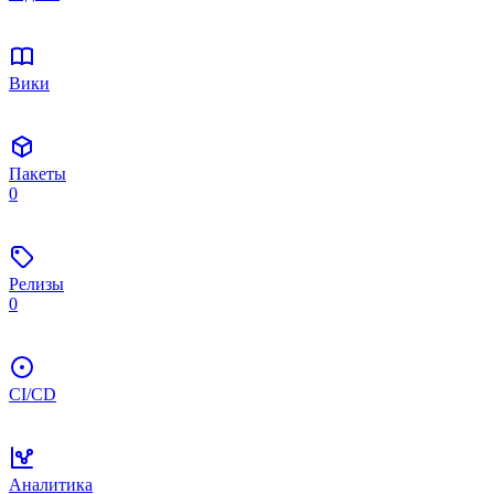
Вики
Пакеты
0
Релизы
0
CI/CD
Аналитика