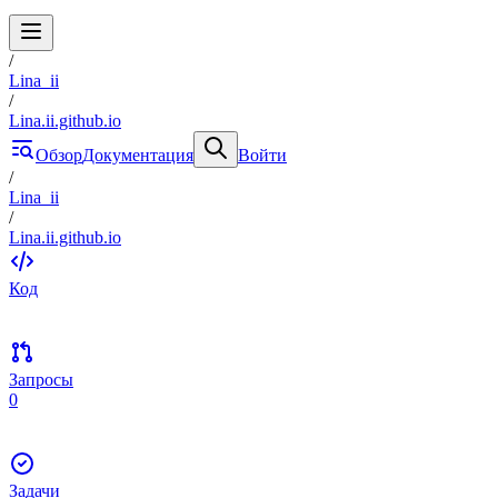
/
Lina_ii
/
Lina.ii.github.io
Обзор
Документация
Войти
/
Lina_ii
/
Lina.ii.github.io
Код
Запросы
0
Задачи