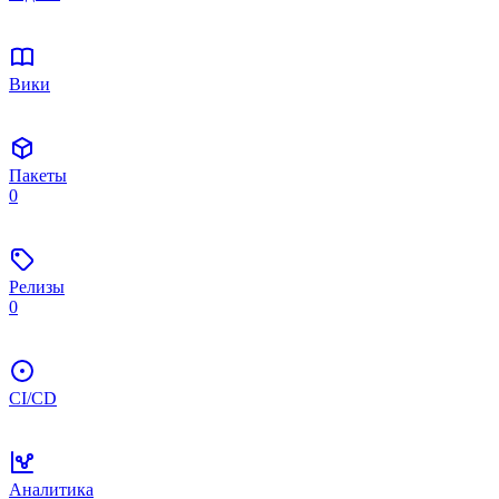
Вики
Пакеты
0
Релизы
0
CI/CD
Аналитика