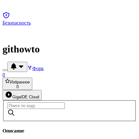
Безопасность
githowto
Форк
0
Избранное
0
GigaIDE Cloud
Описание