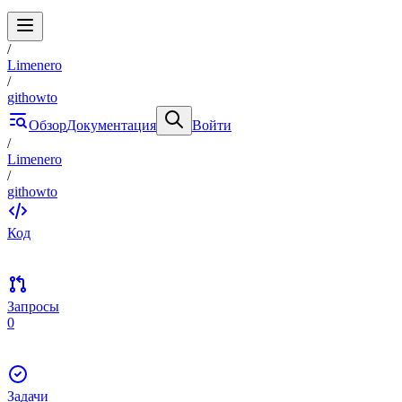
/
Limenero
/
githowto
Обзор
Документация
Войти
/
Limenero
/
githowto
Код
Запросы
0
Задачи