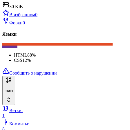
30 KiB
В избранном
0
Форки
0
Языки
HTML
88
%
CSS
12
%
Сообщить о нарушении
main
Ветки:
1
Коммиты:
8