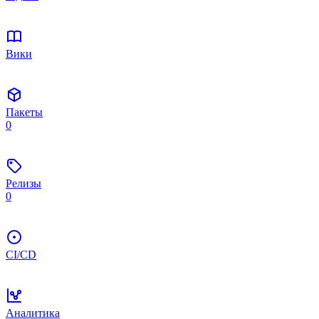
Вики
Пакеты
0
Релизы
0
CI/CD
Аналитика