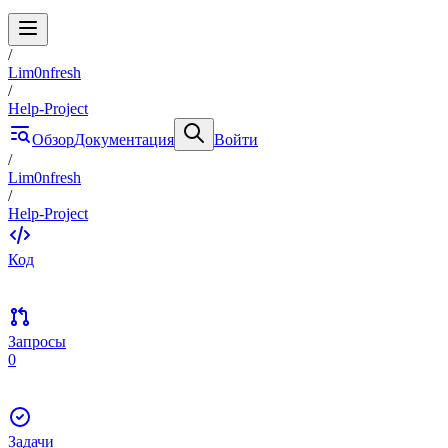
/
Lim0nfresh
/
Help-Project
Обзор
Документация
Войти
/
Lim0nfresh
/
Help-Project
Код
Запросы
0
Задачи