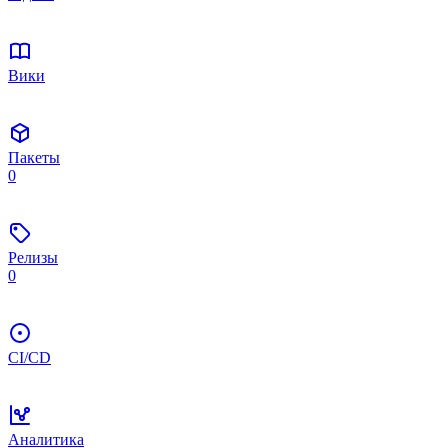
Вики
Пакеты
0
Релизы
0
CI/CD
Аналитика