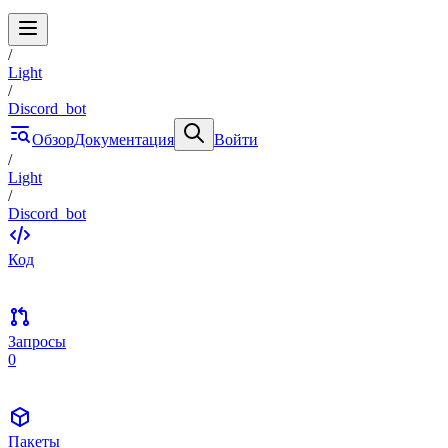
/
Light
/
Discord_bot
Обзор
Документация
Войти
/
Light
/
Discord_bot
Код
Запросы
0
Пакеты