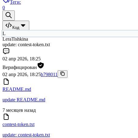
Теги:
0
Код
L
LeraTishkina
update: contest-token.txt
02 апр 2026, 18:25
Верифицирован
02 апр 2026, 18:25
b798011
README.md
update README.md
7 месяцев назад
contest-token.txt
update: contest-token.txt