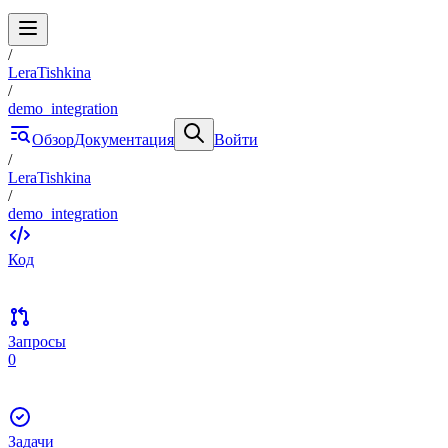
/
LeraTishkina
/
demo_integration
Обзор
Документация
Войти
/
LeraTishkina
/
demo_integration
Код
Запросы
0
Задачи