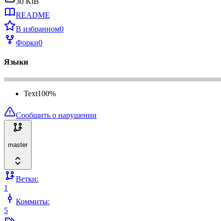
30 KiB
README
В избранном
0
Форки
0
Языки
Text
100
%
Сообщить о нарушении
master
Ветки:
1
Коммиты:
5