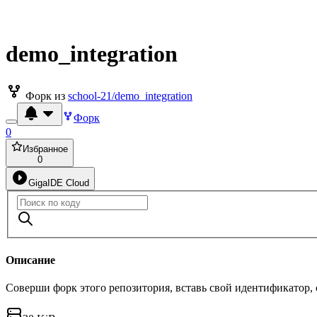
demo_integration
Форк из
school-21/demo_integration
Форк
0
Избранное
0
GigaIDE Cloud
Описание
Соверши форк этого репозитория, вставь свой идентификатор,