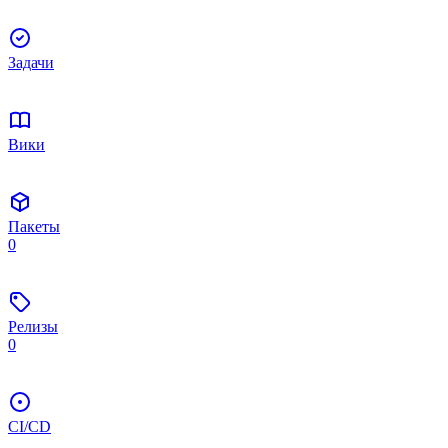
Задачи
Вики
Пакеты
0
Релизы
0
CI/CD