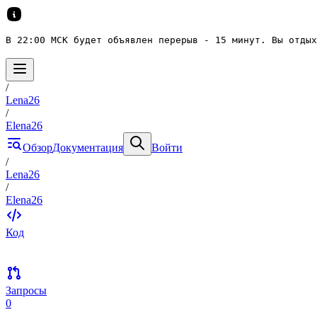
В 22:00 МСК будет объявлен перерыв - 15 минут. Вы отдых
/
Lena26
/
Elena26
Обзор
Документация
Войти
/
Lena26
/
Elena26
Код
Запросы
0