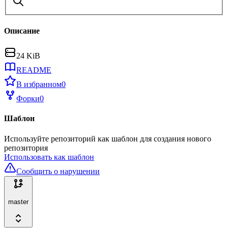
Описание
24 KiB
README
В избранном
0
Форки
0
Шаблон
Используйте репозиторий как шаблон для создания нового
репозитория
Использовать как шаблон
Сообщить о нарушении
master