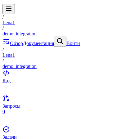
/
Lena1
/
demo_integration
Обзор
Документация
Войти
/
Lena1
/
demo_integration
Код
Запросы
0
Задачи