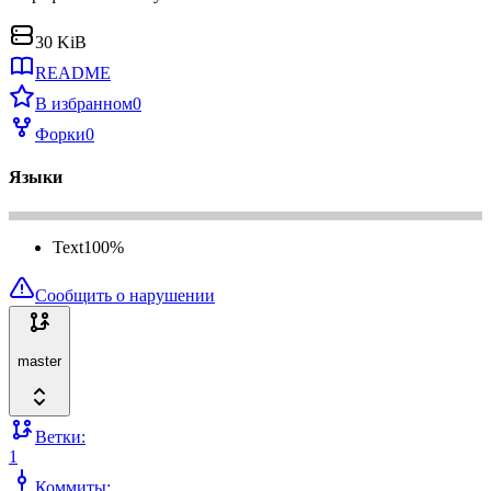
30 KiB
README
В избранном
0
Форки
0
Языки
Text
100
%
Сообщить о нарушении
master
Ветки:
1
Коммиты: