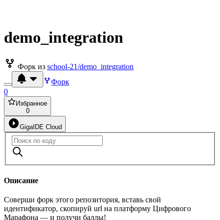
demo_integration
Форк из
school-21/demo_integration
Форк
0
Избранное
0
GigaIDE Cloud
Описание
Соверши форк этого репозитория, вставь свой
идентификатор, скопируй url на платформу Цифрового
Марафона — и получи баллы!