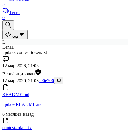
5
Теги:
0
Код
L
Lena1
update: contest-token.txt
12 мар 2026, 21:03
Верифицирован
12 мар 2026, 21:03
ae0e706
README.md
update README.md
6 месяцев назад
contest-token.txt