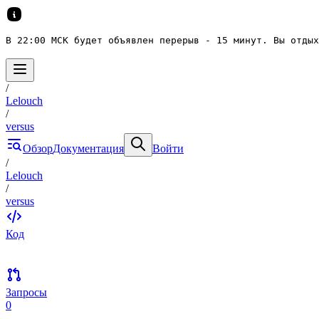
В 22:00 МСК будет объявлен перерыв - 15 минут. Вы отдых
/
Lelouch
/
versus
Обзор
Документация
Войти
/
Lelouch
/
versus
Код
Запросы
0