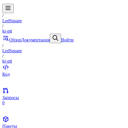
/
LedSquare
/
kr-pit
Обзор
Документация
Войти
/
LedSquare
/
kr-pit
Код
Запросы
0
Пакеты