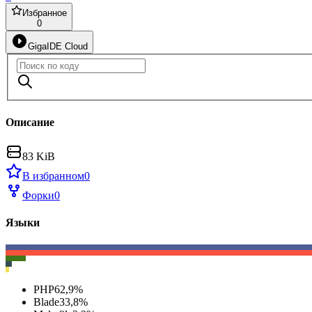
Избранное
0
GigaIDE Cloud
Описание
83 KiB
В избранном
0
Форки
0
Языки
PHP
62,9
%
Blade
33,8
%