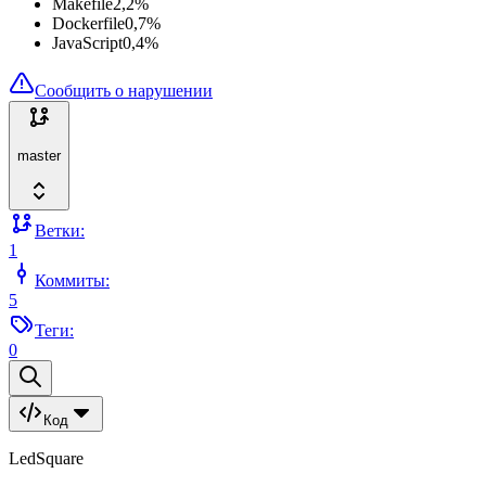
Makefile
2,2
%
Dockerfile
0,7
%
JavaScript
0,4
%
Сообщить о нарушении
master
Ветки:
1
Коммиты:
5
Теги:
0
Код
LedSquare