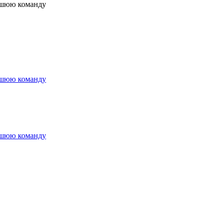
иншюю команду
иншюю команду
иншюю команду