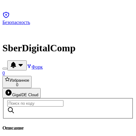
Безопасность
SberDigitalComp
Форк
0
Избранное
0
GigaIDE Cloud
Описание