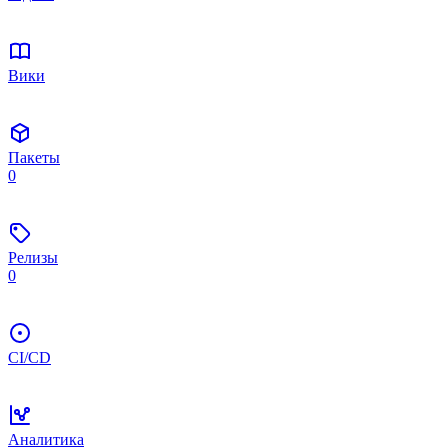
Вики
Пакеты
0
Релизы
0
CI/CD
Аналитика