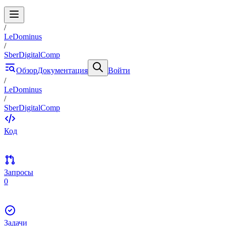
/
LeDominus
/
SberDigitalComp
Обзор
Документация
Войти
/
LeDominus
/
SberDigitalComp
Код
Запросы
0
Задачи