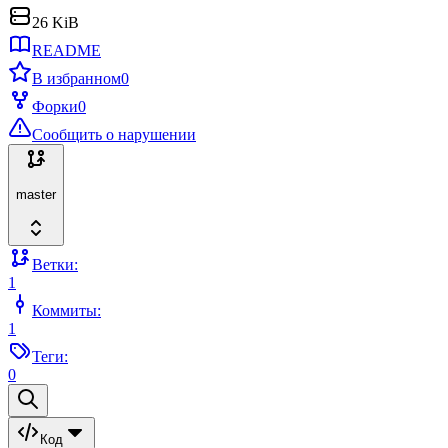
26 KiB
README
В избранном
0
Форки
0
Сообщить о нарушении
master
Ветки:
1
Коммиты:
1
Теги:
0
Код