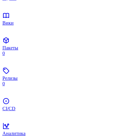
Вики
Пакеты
0
Релизы
0
CI/CD
Аналитика