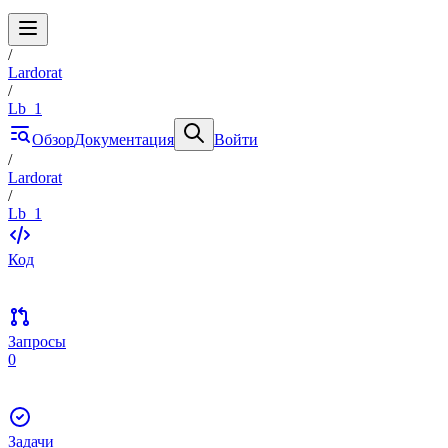
/
Lardorat
/
Lb_1
Обзор
Документация
Войти
/
Lardorat
/
Lb_1
Код
Запросы
0
Задачи