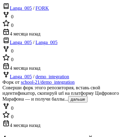
Langa_005
/
FORK
0
0
4 месяца назад
Langa_005
/
Langa_005
0
0
4 месяца назад
Langa_005
/
demo_integration
Форк от
school-21/demo_integration
Соверши форк этого репозитория, вставь свой
идентификатор, скопируй url на платформу Цифрового
Марафона — и получи баллы...
дальше
0
0
4 месяца назад