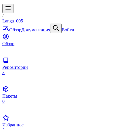
/
Langa_005
Обзор
Документация
Войти
Обзор
Репозитории
3
Пакеты
0
Избранное