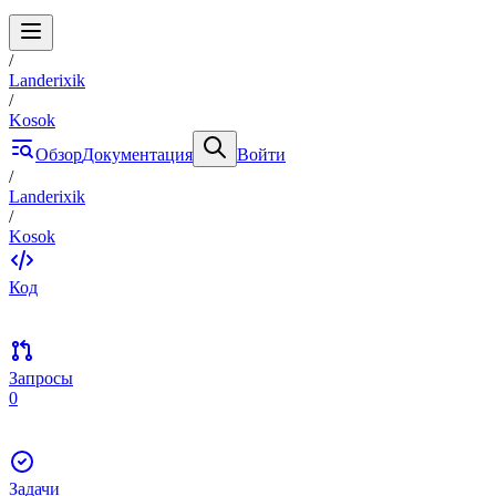
/
Landerixik
/
Kosok
Обзор
Документация
Войти
/
Landerixik
/
Kosok
Код
Запросы
0
Задачи