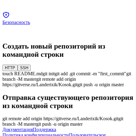
Безопасность
Создать новый репозиторий из
командной строки
HTTP
SSH
touch README.md
git init
git add .
git commit -m "first_commit"
git
branch -M
master
git remote add origin
https://gitverse.ru/Landerixik/Kosok.git
git push -u origin
master
Отправка существующего репозитория
из командной строки
git remote add origin
https://gitverse.ru/Landerixik/Kosok.git
git
branch -M
master
git push -u origin
master
Документация
Поддержка
Политика конфиденциальности
Пользовательское