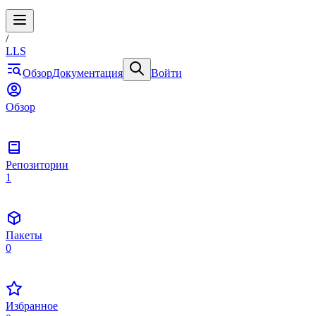
/
LLS
Обзор
Документация
Войти
Обзор
Репозитории
1
Пакеты
0
Избранное