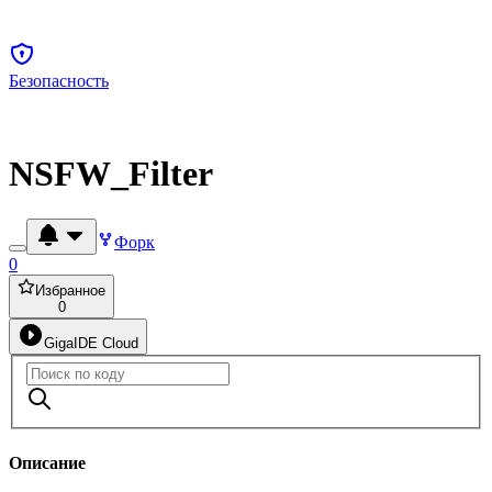
Безопасность
NSFW_Filter
Форк
0
Избранное
0
GigaIDE Cloud
Описание