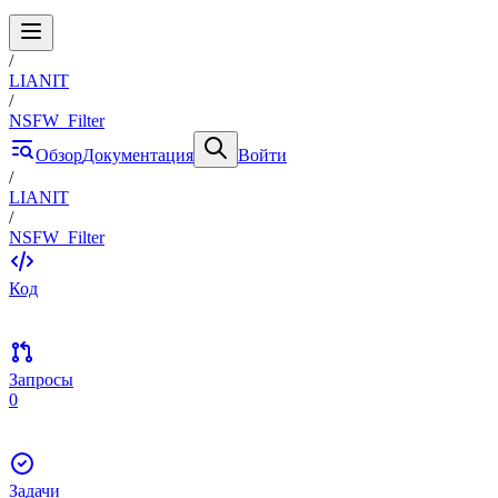
/
LIANIT
/
NSFW_Filter
Обзор
Документация
Войти
/
LIANIT
/
NSFW_Filter
Код
Запросы
0
Задачи