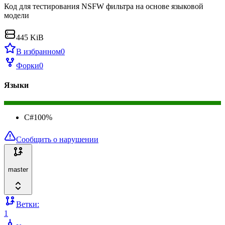
Код для тестирования NSFW фильтра на основе языковой
модели
445 KiB
В избранном
0
Форки
0
Языки
C#
100
%
Сообщить о нарушении
master
Ветки:
1