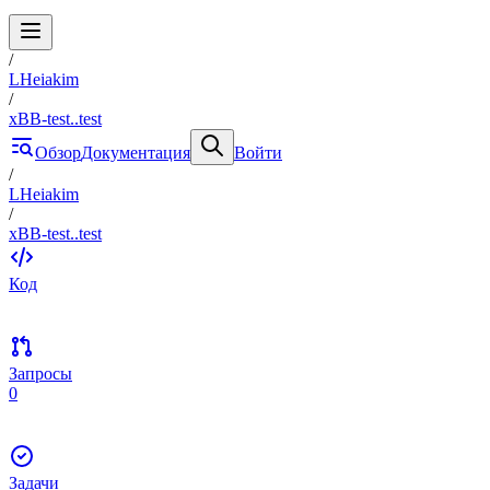
/
LHeiakim
/
xBB-test..test
Обзор
Документация
Войти
/
LHeiakim
/
xBB-test..test
Код
Запросы
0
Задачи