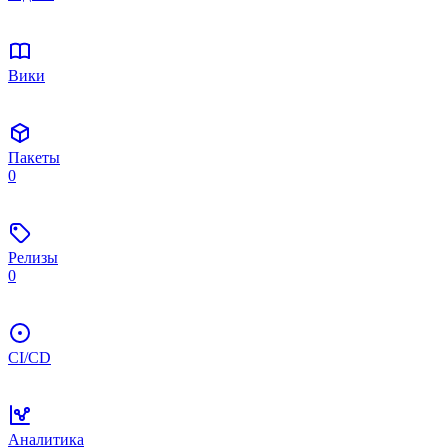
Вики
Пакеты
0
Релизы
0
CI/CD
Аналитика