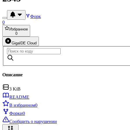
Форк
0
Избранное
0
GigaIDE Cloud
Описание
3 KiB
README
В избранном
0
Форки
0
Сообщить о нарушении