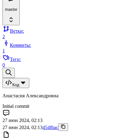
master
Ветки:
2
Коммиты:
1
Теги:
0
Код
Анастасия Александровна
Initial commit
27 июн 2024, 02:13
27 июн 2024, 02:13
454fbac