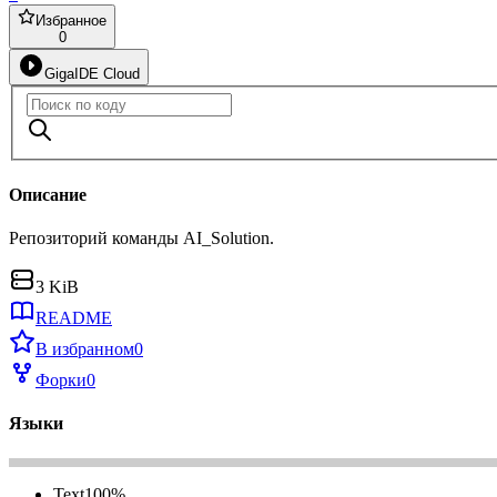
Избранное
0
GigaIDE Cloud
Описание
Репозиторий команды AI_Solution.
3 KiB
README
В избранном
0
Форки
0
Языки
Text
100
%