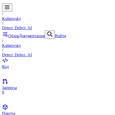
/
Kuligovsky
/
Detect_Defect_AI
Обзор
Документация
Войти
/
Kuligovsky
/
Detect_Defect_AI
Код
Запросы
0
Пакеты