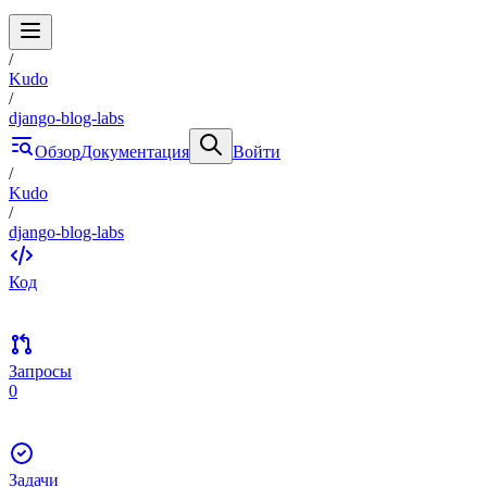
/
Kudo
/
django-blog-labs
Обзор
Документация
Войти
/
Kudo
/
django-blog-labs
Код
Запросы
0
Задачи