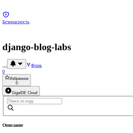
Безопасность
django-blog-labs
Форк
0
Избранное
0
GigaIDE Cloud
Описание