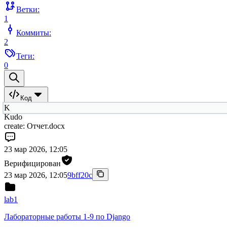
Ветки:
1
Коммиты:
2
Теги:
0
Код
K
Kudo
create: Отчет.docx
23 мар 2026, 12:05
Верифицирован
23 мар 2026, 12:05
9bff20c
lab1
Лабораторные работы 1-9 по Django