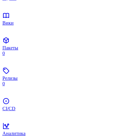
Вики
Пакеты
0
Релизы
0
CI/CD
Аналитика