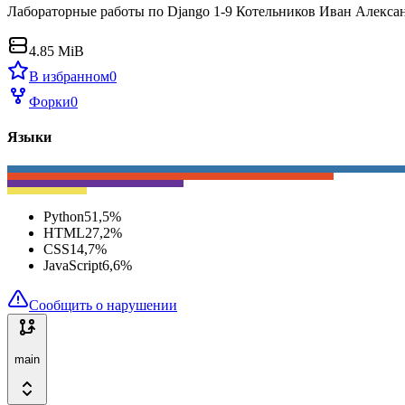
Лабораторные работы по Django 1-9 Котельников Иван Алекса
4.85 MiB
В избранном
0
Форки
0
Языки
Python
51,5
%
HTML
27,2
%
CSS
14,7
%
JavaScript
6,6
%
Сообщить о нарушении
main