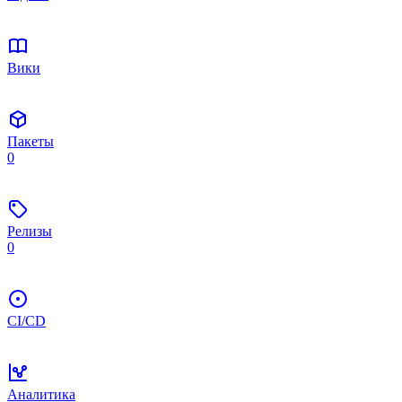
Вики
Пакеты
0
Релизы
0
CI/CD
Аналитика