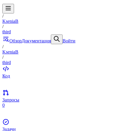
/
KseniaB
/
third
Обзор
Документация
Войти
/
KseniaB
/
third
Код
Запросы
0
Задачи