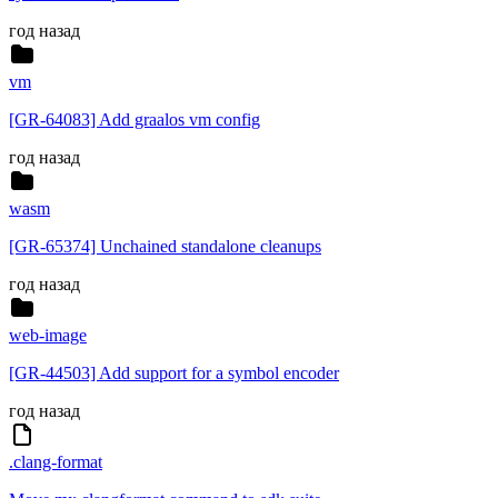
год назад
vm
[GR-64083] Add graalos vm config
год назад
wasm
[GR-65374] Unchained standalone cleanups
год назад
web-image
[GR-44503] Add support for a symbol encoder
год назад
.clang-format