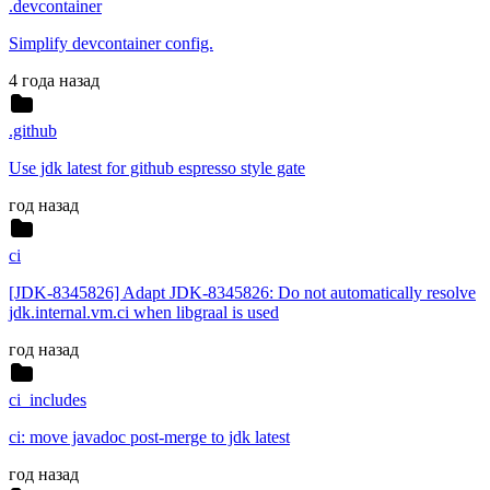
.devcontainer
Simplify devcontainer config.
4 года назад
.github
Use jdk latest for github espresso style gate
год назад
ci
[JDK-8345826] Adapt JDK-8345826: Do not automatically resolve
jdk.internal.vm.ci when libgraal is used
год назад
ci_includes
ci: move javadoc post-merge to jdk latest
год назад