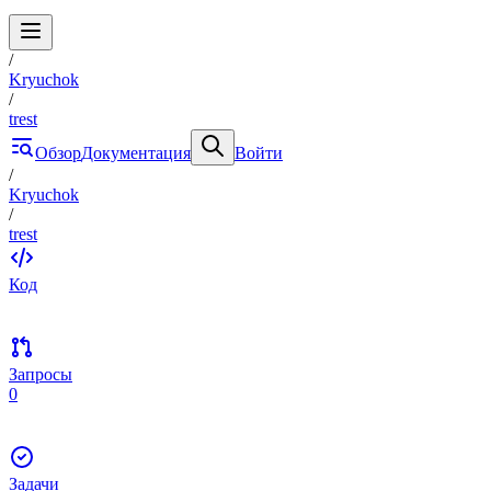
/
Kryuchok
/
trest
Обзор
Документация
Войти
/
Kryuchok
/
trest
Код
Запросы
0
Задачи