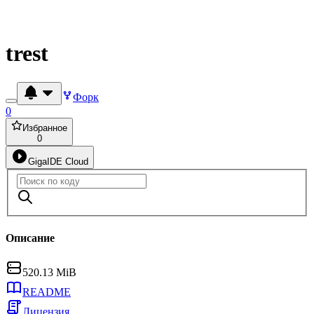
trest
Форк
0
Избранное
0
GigaIDE Cloud
Описание
520.13 MiB
README
Лицензия