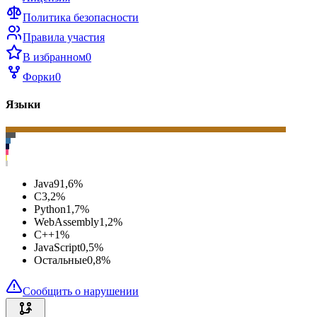
Политика безопасности
Правила участия
В избранном
0
Форки
0
Языки
Java
91,6
%
C
3,2
%
Python
1,7
%
WebAssembly
1,2
%
C++
1
%
JavaScript
0,5
%
Остальные
0,8
%
Сообщить о нарушении