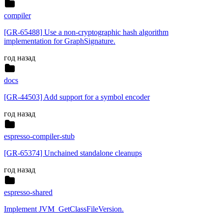
compiler
[GR-65488] Use a non-cryptographic hash algorithm
implementation for GraphSignature.
год назад
docs
[GR-44503] Add support for a symbol encoder
год назад
espresso-compiler-stub
[GR-65374] Unchained standalone cleanups
год назад
espresso-shared
Implement JVM_GetClassFileVersion.