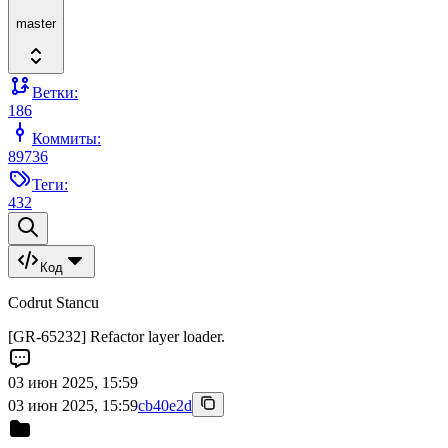
master
Ветки:
186
Коммиты:
89736
Теги:
432
Код
Codrut Stancu
[GR-65232] Refactor layer loader.
03 июн 2025, 15:59
03 июн 2025, 15:59
cb40e2d