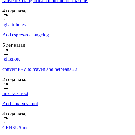
Move mx clangformat command to sdk suite.
4 года назад
.gitattributes
Add espresso changelog
5 лет назад
.gitignore
convert IGV to maven and netbeans 22
2 года назад
.mx_vcs_root
Add .mx_vcs_root
4 года назад
CENSUS.md