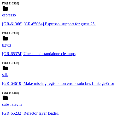
год назад
espresso
[GR-61366] [GR-65064] Espresso: support for guest 25.
год назад
regex
[GR-65374] Unchained standalone cleanups
год назад
sdk
[GR-64619] Make missing registration errors subclass LinkageError
год назад
substratevm
[GR-65232] Refactor layer loader.