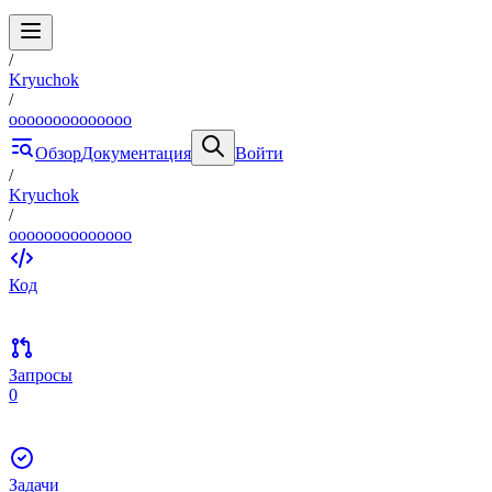
/
Kryuchok
/
oooooooooooooo
Обзор
Документация
Войти
/
Kryuchok
/
oooooooooooooo
Код
Запросы
0
Задачи