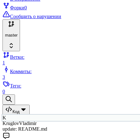
Форки
0
Сообщить о нарушении
master
Ветки:
1
Коммиты:
3
Теги:
0
Код
K
KruglovVladimir
update: README.md