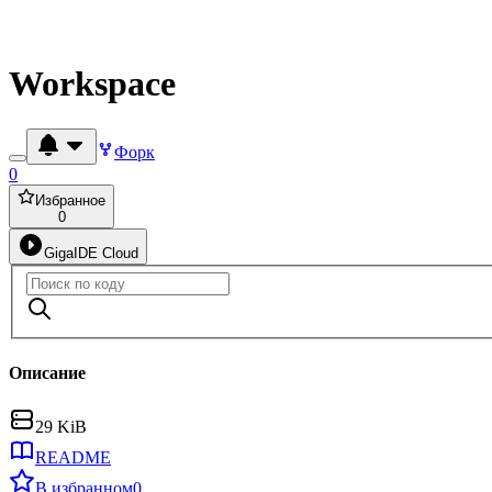
Workspace
Форк
0
Избранное
0
GigaIDE Cloud
Описание
29 KiB
README
В избранном
0