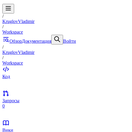
/
KruglovVladimir
/
Workspace
Обзор
Документация
Войти
/
KruglovVladimir
/
Workspace
Код
Запросы
0
Вики