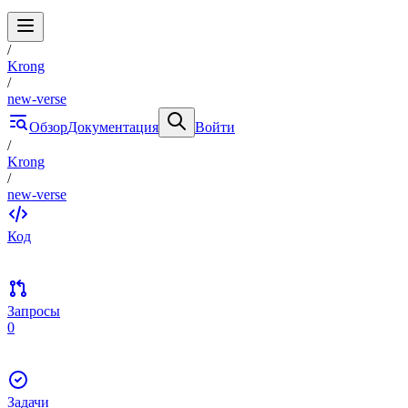
/
Krong
/
new-verse
Обзор
Документация
Войти
/
Krong
/
new-verse
Код
Запросы
0
Задачи