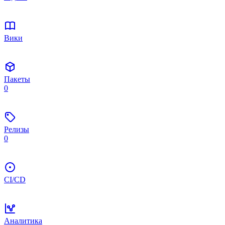
Вики
Пакеты
0
Релизы
0
CI/CD
Аналитика