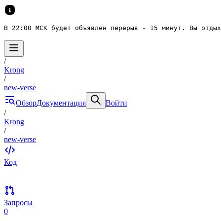
В 22:00 МСК будет объявлен перерыв - 15 минут. Вы отдых
/
Krong
/
new-verse
Обзор
Документация
Войти
/
Krong
/
new-verse
Код
Запросы
0