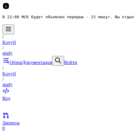
В 22:00 МСК будет объявлен перерыв - 15 минут. Вы отдых
/
Kovyfi
/
study
Обзор
Документация
Войти
/
Kovyfi
/
study
Код
Запросы
0