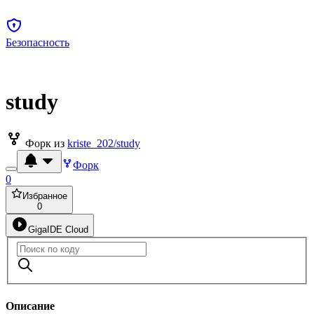
Безопасность
study
Форк из
kriste_202/study
Форк
0
Избранное
0
GigaIDE Cloud
Описание