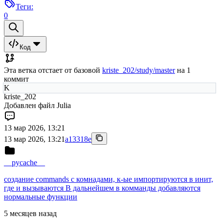
Теги:
0
Код
Эта ветка отстает от базовой
kriste_202/study/master
на 1
коммит
K
kriste_202
Добавлен файл Julia
13 мар 2026, 13:21
13 мар 2026, 13:21
a13318e
__pycache__
создание commands с комнадами, к-ые импортируются в инит,
где и вызываются В дальнейшем в комманды добавляются
нормальные функции
5 месяцев назад