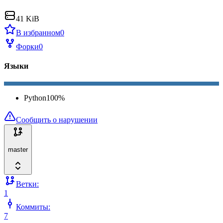
41 KiB
В избранном
0
Форки
0
Языки
Python
100
%
Сообщить о нарушении
master
Ветки:
1
Коммиты:
7