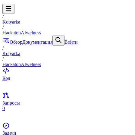
/
Kotyarka
/
HackatonAIwelness
Обзор
Документация
Войти
/
Kotyarka
/
HackatonAIwelness
Код
Запросы
0
Задачи