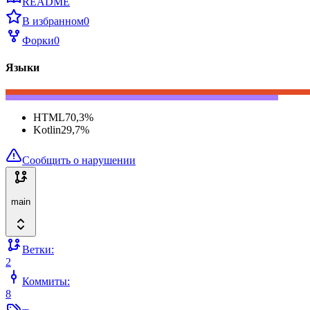
README
В избранном
0
Форки
0
Языки
HTML
70,3
%
Kotlin
29,7
%
Сообщить о нарушении
main
Ветки:
2
Коммиты:
8