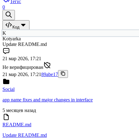
Теги:
0
Код
K
Kotyarka
Update README.md
21 мар 2026, 17:21
Не верифицирован
21 мар 2026, 17:21
89abe17
Social
app name fixes and major changes in interface
5 месяцев назад
README.md
Update README.md