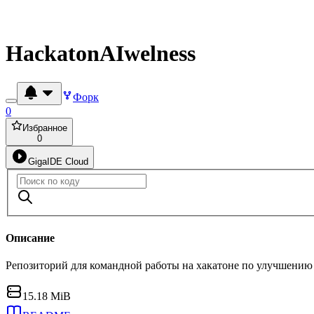
HackatonAIwelness
Форк
0
Избранное
0
GigaIDE Cloud
Описание
Репозиторий для командной работы на хакатоне по улучшению 
15.18 MiB