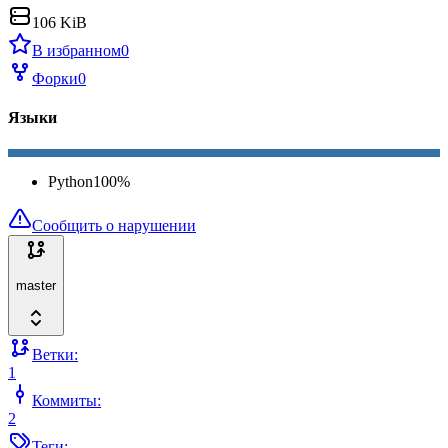
106 KiB
В избранном
0
Форки
0
Языки
Python
100
%
Сообщить о нарушении
master
Ветки:
1
Коммиты:
2
Теги: