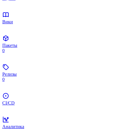
Вики
Пакеты
0
Релизы
0
CI/CD
Аналитика