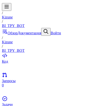
/
Kizune
/
BI_TPY_BOT
Обзор
Документация
Войти
/
Kizune
/
BI_TPY_BOT
Код
Запросы
0
Задачи