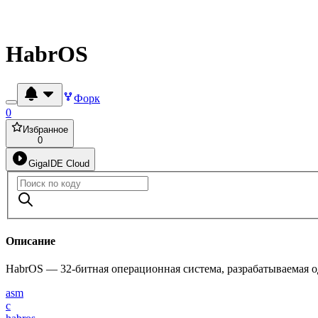
HabrOS
Форк
0
Избранное
0
GigaIDE Cloud
Описание
HabrOS — 32-битная операционная система, разрабатываемая
asm
c