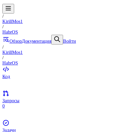
/
KirillMos1
/
HabrOS
Обзор
Документация
Войти
/
KirillMos1
/
HabrOS
Код
Запросы
0
Задачи