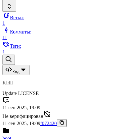
Ветки:
1
Коммиты:
11
Теги:
1
Код
Kirill
Update LICENSE
11 сен 2025, 19:09
Не верифицирован
11 сен 2025, 19:09
f072420
boot