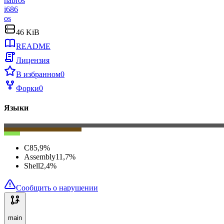
habros
i686
os
46 KiB
README
Лицензия
В избранном
0
Форки
0
Языки
C
85,9
%
Assembly
11,7
%
Shell
2,4
%
Сообщить о нарушении
main