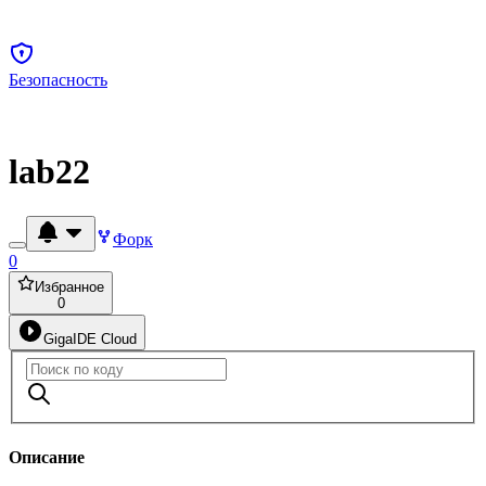
Безопасность
lab22
Форк
0
Избранное
0
GigaIDE Cloud
Описание