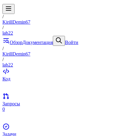
/
KirillDemin67
/
lab22
Обзор
Документация
Войти
/
KirillDemin67
/
lab22
Код
Запросы
0
Задачи