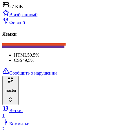
27 KiB
В избранном
0
Форки
0
Языки
HTML
50,5
%
CSS
49,5
%
Сообщить о нарушении
master
Ветки:
1
Коммиты:
2