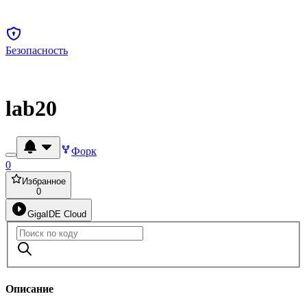
Безопасность
lab20
Форк
0
Избранное
0
GigaIDE Cloud
Описание