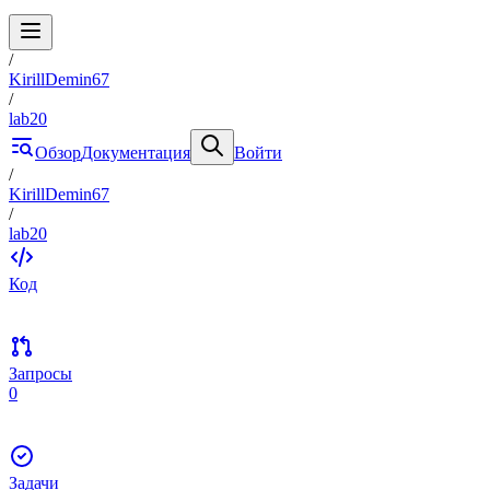
/
KirillDemin67
/
lab20
Обзор
Документация
Войти
/
KirillDemin67
/
lab20
Код
Запросы
0
Задачи