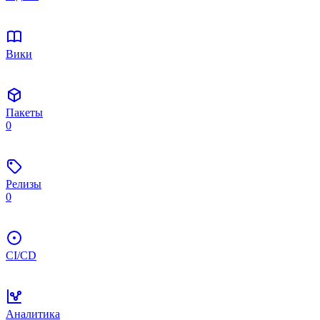
Вики
Пакеты
0
Релизы
0
CI/CD
Аналитика