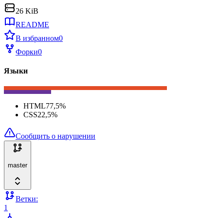
26 KiB
README
В избранном
0
Форки
0
Языки
HTML
77,5
%
CSS
22,5
%
Сообщить о нарушении
master
Ветки:
1