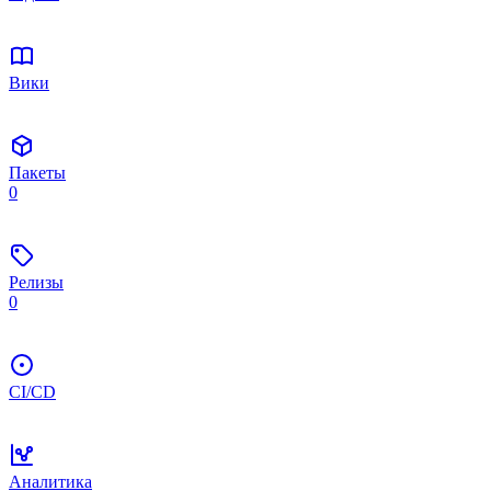
Вики
Пакеты
0
Релизы
0
CI/CD
Аналитика