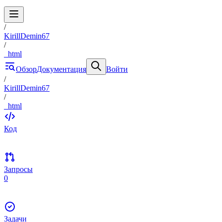
/
KirillDemin67
/
_html
Обзор
Документация
Войти
/
KirillDemin67
/
_html
Код
Запросы
0
Задачи