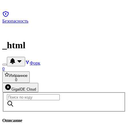
Безопасность
_html
Форк
0
Избранное
0
GigaIDE Cloud
Описание