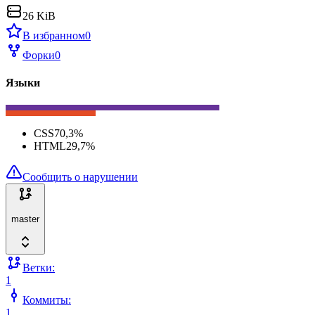
26 KiB
В избранном
0
Форки
0
Языки
CSS
70,3
%
HTML
29,7
%
Сообщить о нарушении
master
Ветки:
1
Коммиты:
1